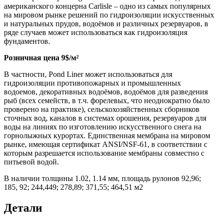
американского концерна Carlisle – одно из самых популярных
на мировом рынке решений по гидроизоляции искусственных
и натуральных прудов, водоёмов и различных резервуаров, в
ряде случаев может использоваться как гидроизоляция
фундаментов.
Розничная цена 9$/м²
В частности, Pond Liner может использоваться для
гидроизоляции противопожарных и промышленных
водоемов, декоративных водоёмов, водоёмов для разведения
рыб (всех семейств, в т.ч. форелевых, что неоднократно было
проверено на практике), сельскохозяйственных сборников
сточных вод, каналов в системах орошения, резервуаров для
воды на линиях по изготовлению искусственного снега на
горнолыжных курортах. Единственная мембрана на мировом
рынке, имеющая сертификат ANSI/NSF-61, в соответствии с
которым разрешается использование мембраны совместно с
питьевой водой.
В наличии толщины 1.02, 1.14 мм, площадь рулонов 92,96;
185, 92; 244,449; 278,89; 371,55; 464,51 м2
Детали