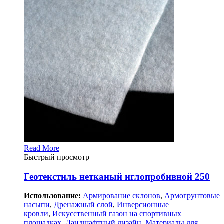
Read More
Быстрый просмотр
Геотекстиль нетканый иглопробивной 250
Использование:
Армирование склонов
,
Армогрунтовые
насыпи
,
Дренажный слой
,
Инверсионные
кровли
,
Искусственный газон на спортивных
площадках
,
Ландшафтный дизайн
,
Материалы для