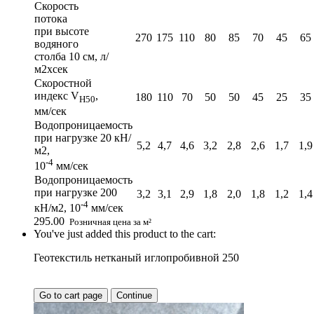
Скорость
потока
при высоте
270
175
110
80
85
70
45
65
водяного
столба 10 см, л/
м2хсек
Скоростной
индекс V
,
180
110
70
50
50
45
25
35
H50
мм/сек
Водопроницаемость
при нагрузке 20 кН/
5,2
4,7
4,6
3,2
2,8
2,6
1,7
1,9
м2,
-4
10
мм/сек
Водопроницаемость
при нагрузке 200
3,2
3,1
2,9
1,8
2,0
1,8
1,2
1,4
-4
кН/м2, 10
мм/сек
295.00
Розничная цена за м²
You've just added this product to the cart:
Геотекстиль нетканый иглопробивной 250
Go to cart page
Continue