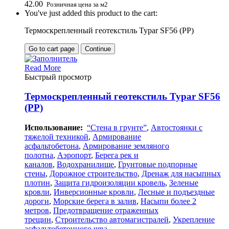
42.00
Розничная цена за м2
You've just added this product to the cart:
Термоскрепленный геотекстиль Typar SF56 (PP)
Go to cart page
Continue
Read More
Быстрый просмотр
Термоскрепленный геотекстиль Typar SF56
(PP)
Использование:
“Стена в грунте”
,
Автостоянки с
тяжелой техникой
,
Армирование
асфальтобетона
,
Армирование земляного
полотна
,
Аэропорт
,
Берега рек и
каналов
,
Водохранилище
,
Грунтовые подпорные
стены
,
Дорожное строительство
,
Дренаж для насыпных
плотин
,
Защита гидроизоляции кровель
,
Зеленые
кровли
,
Инверсионные кровли
,
Лесные и подъездные
дороги
,
Морские берега в залив
,
Насыпи более 2
метров
,
Предотвращение отраженных
трещин
,
Строительство автомагистралей
,
Укрепление
асфальтобетонного шва