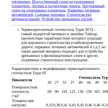
озеленение
,
Искусственный газон на спортивных
площадках
,
Лесные и подъездные дороги
,
Натуральный
газон на спортивных площадках
,
Парковки легковых
автомобилей
,
Садовые дорожки
,
Строительство
автомагистралей
,
Устройство дренажных систем
Термоскрепленный геотекстиль Typar SF32 –
самый недорогой материал в линейке Тайпар,
прочностные характеристики которого подходят
для дорожного строительства (слабозагруженные
дороги, парковки легковых автомобилей и т.д.), но
также данный материал подходит для устройства
дренажных и фильтрационных слоев в других
подземных строительных конструкциях.
Характеристики и модификации термоскрепленного
геотекстиля Typar SF
Геотекстиль Typ
Показатели
20
27
32
37
40
44
49
56
Поверхностная
плотность,
68
90
110
125
136
150
165
190
г/м2
Толщина при
нагрузке
0,35
0,38
0,41
0,43
0,45
0,46
0,46
0,5