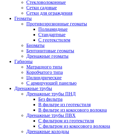
Стекловолоконные
Сетки садовые
Сетки для ограждения
Геоматы
Противоэрозионные геоматы
Полиамидные
Стандартные
С геотекстилем
Биоматы
Бентонитовые геоматы
Дренажные геоматы
Габионы
Матрацного типа
Коробчатого типа
Цилиндрические
С армирующей панелью
Дренажные трубы
Дренажные трубы ПНД
Без фильтра
В фильтре из геотекстиля
В фильтре из кокосового волокна
Дренажные трубы ПВХ
С фильтром из геотекстиля
С фильтром из кокосового волокна
Дренажные колодцы