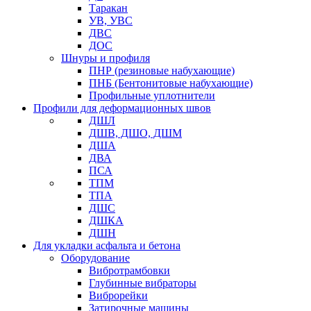
Таракан
УВ, УВС
ДВС
ДОС
Шнуры и профиля
ПНР (резиновые набухающие)
ПНБ (Бентонитовые набухающие)
Профильные уплотнители
Профили для деформационных швов
ДШЛ
ДШВ, ДШО, ДШМ
ДША
ДВА
ПСА
ТПМ
ТПА
ДШС
ДШКА
ДШН
Для укладки асфальта и бетона
Оборудование
Вибротрамбовки
Глубинные вибраторы
Виброрейки
Затирочные машины