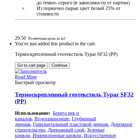
до темно- серого (в зависимости от партии)
Из первично сырья: цвет белый 25% от
стоимости
29.50
Розничная цена за м2
You've just added this product to the cart:
Термоскрепленный геотекстиль Typar SF32 (PP)
Go to cart page
Continue
Read More
Быстрый просмотр
Термоскрепленный геотекстиль Typar SF32
(PP)
Использование:
Берега рек и
каналов
,
Водохранилище
,
Глубинный
дренаж
,
Горизонтальный пластовой дренаж
,
Дорожное
строительство
,
Дренажный слой
,
Зеленые
кровли
,
Инверсионные кровли
,
Искусственное