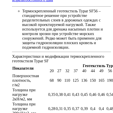
Термоскрепленный геотекстиль Typar SF56 –
стандартное решение при устройстве
разделительных слоев в дорожных одеждах с
высокой проектируемой нагрузкой. Также
используется для дренажа насыпных плотин и
контроля эрозии при устройстве морских
сооружений. Редко может быть применен для
защиты гидроизоляции плоских кровель и
подземной гидроизоляции.
Характеристики и модификации термоскрепленного
геотекстиля Typar SF
Геотекстиль Typ
Показатели
20
27
32
37
40
44
49
56
Поверхностная
плотность,
68
90
110
125
136
150
165
190
г/м2
Толщина при
нагрузке
0,35
0,38
0,41
0,43
0,45
0,46
0,46
0,5
2кН/м2, мм
Толщина при
нагрузке
0,28
0,31
0,35
0,37
0,39
0,4
0,4
0,4