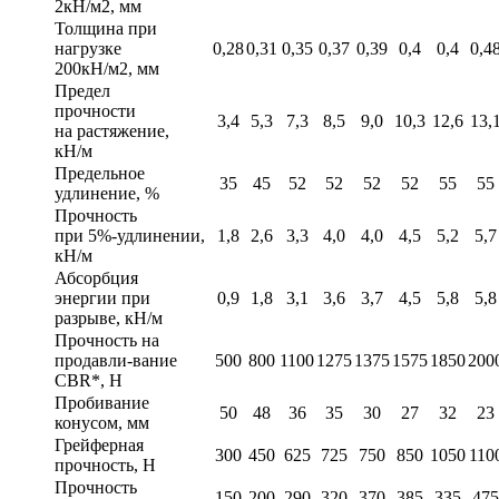
2кН/м2, мм
Толщина при
нагрузке
0,28
0,31
0,35
0,37
0,39
0,4
0,4
0,4
200кН/м2, мм
Предел
прочности
3,4
5,3
7,3
8,5
9,0
10,3
12,6
13,
на растяжение,
кН/м
Предельное
35
45
52
52
52
52
55
55
удлинение, %
Прочность
при 5%-удлинении,
1,8
2,6
3,3
4,0
4,0
4,5
5,2
5,7
кН/м
Абсорбция
энергии при
0,9
1,8
3,1
3,6
3,7
4,5
5,8
5,8
разрыве, кН/м
Прочность на
продавли-вание
500
800
1100
1275
1375
1575
1850
200
CBR*, Н
Пробивание
50
48
36
35
30
27
32
23
конусом, мм
Грейферная
300
450
625
725
750
850
1050
110
прочность, Н
Прочность
150
200
290
320
370
385
335
475