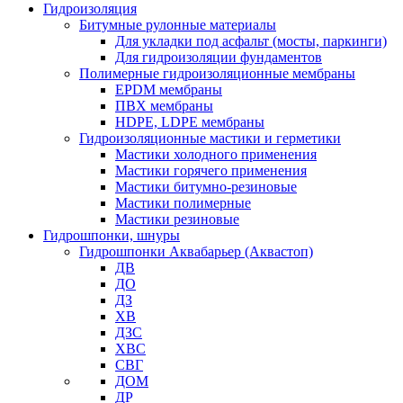
Гидроизоляция
Битумные рулонные материалы
Для укладки под асфальт (мосты, паркинги)
Для гидроизоляции фундаментов
Полимерные гидроизоляционные мембраны
EPDM мембраны
ПВХ мембраны
HDPE, LDPE мембраны
Гидроизоляционные мастики и герметики
Мастики холодного применения
Мастики горячего применения
Мастики битумно-резиновые
Мастики полимерные
Мастики резиновые
Гидрошпонки, шнуры
Гидрошпонки Аквабарьер (Аквастоп)
ДВ
ДО
ДЗ
ХВ
ДЗС
ХВС
СВГ
ДОМ
ДР