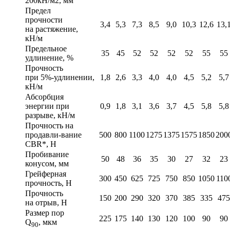
200кН/м2, мм
Предел
прочности
3,4
5,3
7,3
8,5
9,0
10,3
12,6
13,
на растяжение,
кН/м
Предельное
35
45
52
52
52
52
55
55
удлинение, %
Прочность
при 5%-удлинении,
1,8
2,6
3,3
4,0
4,0
4,5
5,2
5,7
кН/м
Абсорбция
энергии при
0,9
1,8
3,1
3,6
3,7
4,5
5,8
5,8
разрыве, кН/м
Прочность на
продавли-вание
500
800
1100
1275
1375
1575
1850
200
CBR*, Н
Пробивание
50
48
36
35
30
27
32
23
конусом, мм
Грейферная
300
450
625
725
750
850
1050
110
прочность, Н
Прочность
150
200
290
320
370
385
335
475
на отрыв, Н
Размер пор
225
175
140
130
120
100
90
90
Q
, мкм
90