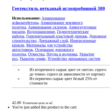
Геотекстиль нетканый иглопробивной 300
Использование:
Армирование
асфальтобетона
,
Армирование земляного
полотна
,
Армирование склонов
,
Армогрунтовые
насыпи
,
Водохранилище
,
Гидротехнические
работы
,
Горизонтальный пластовой дренаж
,
Дорожное
строительство
,
Дренажный слой
,
Инверсионные
кровли
,
Материалы для устройства
автостоянок
,
Основание дорожного
полотна
,
Отмостка
,
Пруды и водоемы
,
Укрытие
роз
,
Укрытие семян
,
Устройство дренажных систем
Из вторичного сырья: цвет от светло- серого
до темно- серого (в зависимости от партии)
Из первично сырья: цвет белый 25% от
стоимости
42.00
Розничная цена за м2
You've just added this product to the cart: