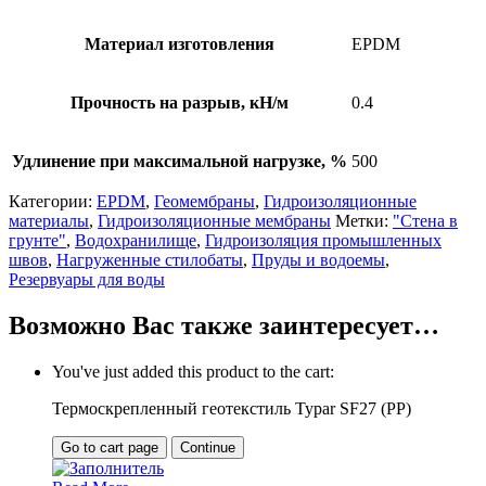
Материал изготовления
EPDM
Прочность на разрыв, кН/м
0.4
Удлинение при максимальной нагрузке, %
500
Категории:
EPDM
,
Геомембраны
,
Гидроизоляционные
материалы
,
Гидроизоляционные мембраны
Метки:
"Стена в
грунте"
,
Водохранилище
,
Гидроизоляция промышленных
швов
,
Нагруженные стилобаты
,
Пруды и водоемы
,
Резервуары для воды
Возможно Вас также заинтересует…
You've just added this product to the cart:
Термоскрепленный геотекстиль Typar SF27 (PP)
Go to cart page
Continue