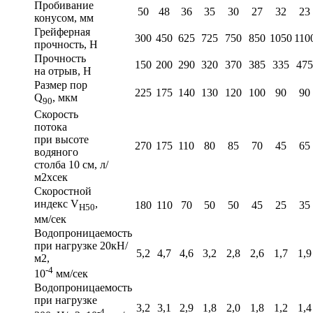
Пробивание
50
48
36
35
30
27
32
23
конусом, мм
Грейферная
300
450
625
725
750
850
1050
110
прочность, Н
Прочность
150
200
290
320
370
385
335
475
на отрыв, Н
Размер пор
225
175
140
130
120
100
90
90
Q
, мкм
90
Скорость
потока
при высоте
270
175
110
80
85
70
45
65
водяного
столба 10 см, л/
м2хсек
Скоростной
индекс V
,
180
110
70
50
50
45
25
35
H50
мм/сек
Водопроницаемость
при нагрузке 20кН/
5,2
4,7
4,6
3,2
2,8
2,6
1,7
1,9
м2,
-4
10
мм/сек
Водопроницаемость
при нагрузке
3,2
3,1
2,9
1,8
2,0
1,8
1,2
1,4
-4