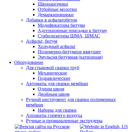
Швонарезчики
Отбойные молотки
Демаркировщики
Добавки в асфальтобетон
Модификаторы битума
Адгезхионные присадки к битуму
Стабилизаторы ЩМА, ЩМАС
Асфальт, битум
Холодный асфальт
Полимерно-битумное вяжущее
Эмульсия битумная (катионная)
Оборудование
Для стыковой сварки труб
Механические
Гидравлические
Автоматы для сварки мембран
Одним швом
Двойным швом
Ручной инструмент для сварки полимерных
мембран
Наборы для сварки
Аппараты горячего воздуха
Ручные и промышленные экструдеры