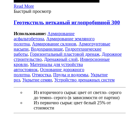
Read More
Быстрый просмотр
Геотекстиль нетканый иглопробивной 300
Использование:
Армирование
асфальтобетона
,
Армирование земляного
полотна
,
Армирование склонов
,
Армогрунтовые
насыпи
,
Водохранилище
,
Гидротехнические
работы
,
Горизонтальный пластовой дренаж
,
Дорожное
строительство
,
Дренажный слой
,
Инверсионные
кровли
,
Материалы для устройства
автостоянок
,
Основание дорожного
полотна
,
Отмостка
,
Пруды и водоемы
,
Укрытие
роз
,
Укрытие семян
,
Устройство дренажных систем
Из вторичного сырья: цвет от светло- серого
до темно- серого (в зависимости от партии)
Из первично сырья: цвет белый 25% от
стоимости