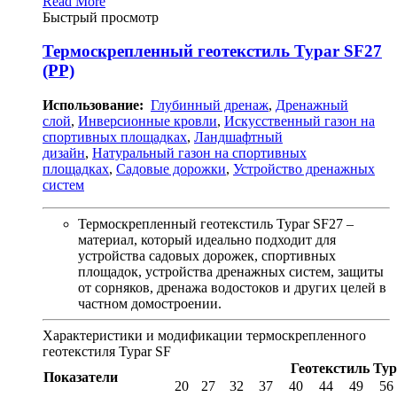
Read More
Быстрый просмотр
Термоскрепленный геотекстиль Typar SF27
(PP)
Использование:
Глубинный дренаж
,
Дренажный
слой
,
Инверсионные кровли
,
Искусственный газон на
спортивных площадках
,
Ландшафтный
дизайн
,
Натуральный газон на спортивных
площадках
,
Садовые дорожки
,
Устройство дренажных
систем
Термоскрепленный геотекстиль Typar SF27 –
материал, который идеально подходит для
устройства садовых дорожек, спортивных
площадок, устройства дренажных систем, защиты
от сорняков, дренажа водостоков и других целей в
частном домостроении.
Характеристики и модификации термоскрепленного
геотекстиля Typar SF
Геотекстиль Typ
Показатели
20
27
32
37
40
44
49
56