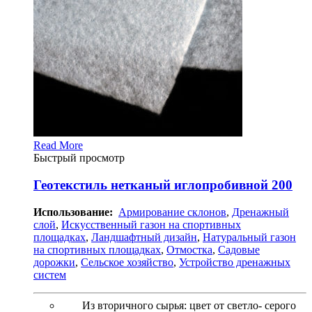
Read More
Быстрый просмотр
Геотекстиль нетканый иглопробивной 200
Использование:
Армирование склонов
,
Дренажный
слой
,
Искусственный газон на спортивных
площадках
,
Ландшафтный дизайн
,
Натуральный газон
на спортивных площадках
,
Отмостка
,
Садовые
дорожки
,
Сельское хозяйство
,
Устройство дренажных
систем
Из вторичного сырья: цвет от светло- серого