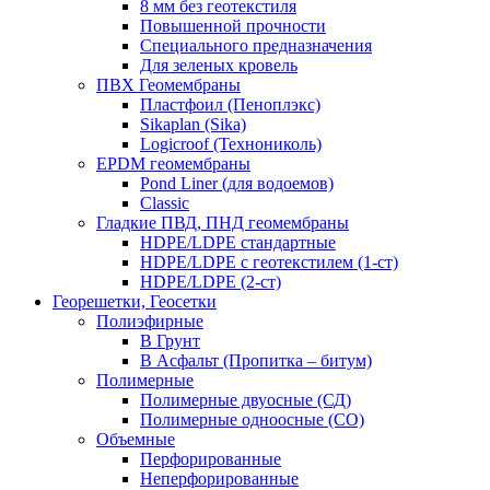
8 мм без геотекстиля
Повышенной прочности
Специального предназначения
Для зеленых кровель
ПВХ Геомембраны
Пластфоил (Пеноплэкс)
Sikaplan (Sika)
Logicroof (Технониколь)
EPDM геомембраны
Pond Liner (для водоемов)
Classic
Гладкие ПВД, ПНД геомембраны
HDPE/LDPE стандартные
HDPE/LDPE с геотекстилем (1-ст)
HDPE/LDPE (2-ст)
Георешетки, Геосетки
Полиэфирные
В Грунт
В Асфальт (Пропитка – битум)
Полимерные
Полимерные двуосные (СД)
Полимерные одноосные (СО)
Объемные
Перфорированные
Неперфорированные