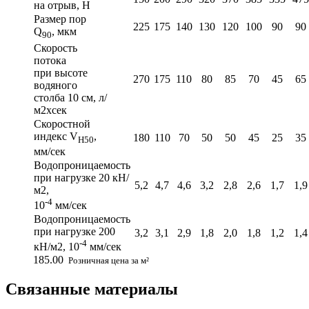
на отрыв, Н
Размер пор
225
175
140
130
120
100
90
90
Q
, мкм
90
Скорость
потока
при высоте
270
175
110
80
85
70
45
65
водяного
столба 10 см, л/
м2хсек
Скоростной
индекс V
,
180
110
70
50
50
45
25
35
H50
мм/сек
Водопроницаемость
при нагрузке 20 кН/
5,2
4,7
4,6
3,2
2,8
2,6
1,7
1,9
м2,
-4
10
мм/сек
Водопроницаемость
при нагрузке 200
3,2
3,1
2,9
1,8
2,0
1,8
1,2
1,4
-4
кН/м2, 10
мм/сек
185.00
Розничная цена за м²
Связанные материалы