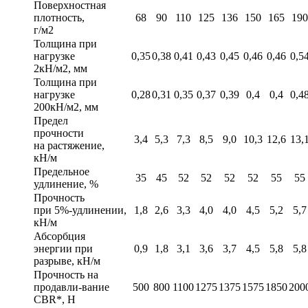
Поверхностная
плотность,
68
90
110
125
136
150
165
190
г/м2
Толщина при
нагрузке
0,35
0,38
0,41
0,43
0,45
0,46
0,46
0,5
2кН/м2, мм
Толщина при
нагрузке
0,28
0,31
0,35
0,37
0,39
0,4
0,4
0,4
200кН/м2, мм
Предел
прочности
3,4
5,3
7,3
8,5
9,0
10,3
12,6
13,
на растяжение,
кН/м
Предельное
35
45
52
52
52
52
55
55
удлинение, %
Прочность
при 5%-удлинении,
1,8
2,6
3,3
4,0
4,0
4,5
5,2
5,7
кН/м
Абсорбция
энергии при
0,9
1,8
3,1
3,6
3,7
4,5
5,8
5,8
разрыве, кН/м
Прочность на
продавли-вание
500
800
1100
1275
1375
1575
1850
200
CBR*, Н