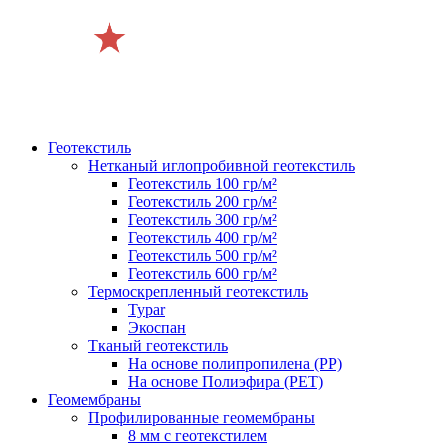
Геотекстиль
Нетканый иглопробивной геотекстиль
Геотекстиль 100 гр/м²
Геотекстиль 200 гр/м²
Геотекстиль 300 гр/м²
Геотекстиль 400 гр/м²
Геотекстиль 500 гр/м²
Геотекстиль 600 гр/м²
Термоскрепленный геотекстиль
Typar
Экоспан
Тканый геотекстиль
На основе полипропилена (PP)
На основе Полиэфира (PET)
Геомембраны
Профилированные геомембраны
8 мм с геотекстилем