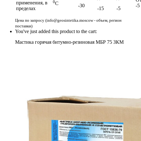
0
применения, в
С
-30
-5
пределах
-15
-5
Цена по запросу (info@geosintetika.moscow - объем, регион
поставки)
You've just added this product to the cart:
Мастика горячая битумно-резиновая МБР 75 ЗКМ