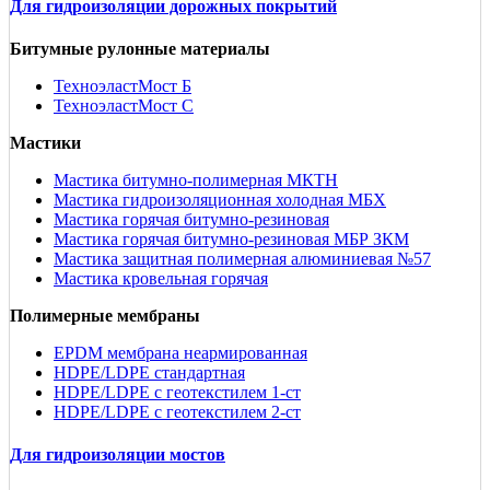
Для гидроизоляции дорожных покрытий
Битумные рулонные материалы
ТехноэластМост Б
ТехноэластМост С
Мастики
Мастика битумно-полимерная МКТН
Мастика гидроизоляционная холодная МБХ
Мастика горячая битумно-резиновая
Мастика горячая битумно-резиновая МБР ЗКМ
Мастика защитная полимерная алюминиевая №57
Мастика кровельная горячая
Полимерные мембраны
EPDM мембрана неармированная
HDPE/LDPE стандартная
HDPE/LDPE с геотекстилем 1-ст
HDPE/LDPE с геотекстилем 2-ст
Для гидроизоляции мостов