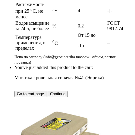
Растяжимость
о
см
4
-||-
при 25
С, не
менее
Водонасыщение
ГОСТ
%
0,2
за 24 ч, не более
9812-74
От 15 до
Температура
0
применения, в
–
С
-15
пределах
Цена по запросу (info@geosintetika.moscow - объем, регион
поставки)
You've just added this product to the cart:
Мастика кровельная горячая №41 (Эврика)
Go to cart page
Continue