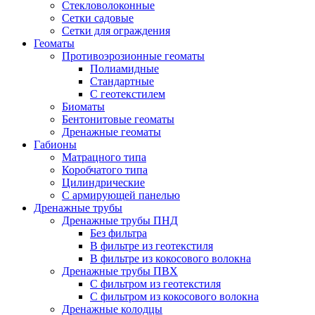
Стекловолоконные
Сетки садовые
Сетки для ограждения
Геоматы
Противоэрозионные геоматы
Полиамидные
Стандартные
С геотекстилем
Биоматы
Бентонитовые геоматы
Дренажные геоматы
Габионы
Матрацного типа
Коробчатого типа
Цилиндрические
С армирующей панелью
Дренажные трубы
Дренажные трубы ПНД
Без фильтра
В фильтре из геотекстиля
В фильтре из кокосового волокна
Дренажные трубы ПВХ
С фильтром из геотекстиля
С фильтром из кокосового волокна
Дренажные колодцы