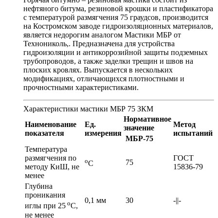
нефтяного битума, резиновой крошки и пластификатора
с температурой размягчения 75 граудсов, производится
на Костромском заводе гидроизоляционных материалов,
является недорогим аналогом Мастики МБР от
Технониколь,. Предназначена для устройства
гидроизоляции и антикоррозийной защиты подземных
трубопроводов, а также заделки трещин и швов на
плоских кровлях. Выпускается в нескольких
модификациях, отличающихся плотностными и
прочностными характеристиками.
Характеристики мастики МБР 75 ЗКМ
Нормативное
Наименование
Ед.
Метод
значение
показателя
измерения
испытаний
МБР-75
Температура
размягчения по
ГОСТ
о
75
С
методу КиШ, не
15836-79
менее
Глубина
проникания
0,1 мм
30
-||-
о
иглы при 25
С,
не менее