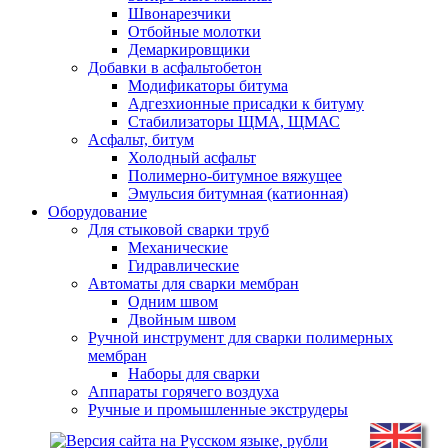
Швонарезчики
Отбойные молотки
Демаркировщики
Добавки в асфальтобетон
Модификаторы битума
Адгезхионные присадки к битуму
Стабилизаторы ЩМА, ЩМАС
Асфальт, битум
Холодный асфальт
Полимерно-битумное вяжущее
Эмульсия битумная (катионная)
Оборудование
Для стыковой сварки труб
Механические
Гидравлические
Автоматы для сварки мембран
Одним швом
Двойным швом
Ручной инструмент для сварки полимерных
мембран
Наборы для сварки
Аппараты горячего воздуха
Ручные и промышленные экструдеры