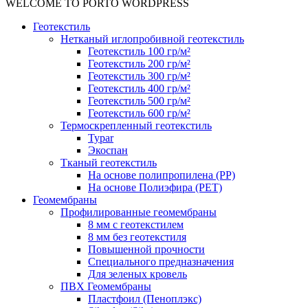
WELCOME TO PORTO WORDPRESS
Геотекстиль
Нетканый иглопробивной геотекстиль
Геотекстиль 100 гр/м²
Геотекстиль 200 гр/м²
Геотекстиль 300 гр/м²
Геотекстиль 400 гр/м²
Геотекстиль 500 гр/м²
Геотекстиль 600 гр/м²
Термоскрепленный геотекстиль
Typar
Экоспан
Тканый геотекстиль
На основе полипропилена (PP)
На основе Полиэфира (PET)
Геомембраны
Профилированные геомембраны
8 мм с геотекстилем
8 мм без геотекстиля
Повышенной прочности
Специального предназначения
Для зеленых кровель
ПВХ Геомембраны
Пластфоил (Пеноплэкс)