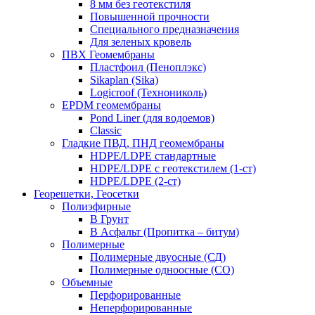
8 мм без геотекстиля
Повышенной прочности
Специального предназначения
Для зеленых кровель
ПВХ Геомембраны
Пластфоил (Пеноплэкс)
Sikaplan (Sika)
Logicroof (Технониколь)
EPDM геомембраны
Pond Liner (для водоемов)
Classic
Гладкие ПВД, ПНД геомембраны
HDPE/LDPE стандартные
HDPE/LDPE с геотекстилем (1-ст)
HDPE/LDPE (2-ст)
Георешетки, Геосетки
Полиэфирные
В Грунт
В Асфальт (Пропитка – битум)
Полимерные
Полимерные двуосные (СД)
Полимерные одноосные (СО)
Объемные
Перфорированные
Неперфорированные