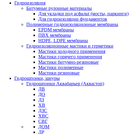
Гидроизоляция
Битумные рулонные материалы
Для укладки под асфальт (мосты, паркинги)
Для гидроизоляции фундаментов
Полимерные гидроизоляционные мембраны
EPDM мембраны
ПВХ мембраны
HDPE, LDPE мембраны
Гидроизоляционные мастики и герметики
Мастики холодного применения
Мастики горячего применения
Мастики битумно-резиновые
Мастики полимерные
Мастики резиновые
Гидрошпонки, шнуры
Гидрошпонки Аквабарьер (Аквастоп)
ДВ
ДО
ДЗ
ХВ
ДЗС
ХВС
СВГ
ДОМ
ДР