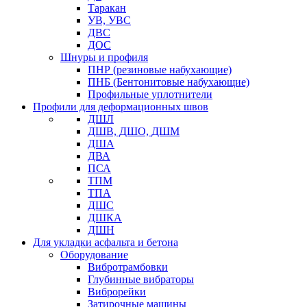
Таракан
УВ, УВС
ДВС
ДОС
Шнуры и профиля
ПНР (резиновые набухающие)
ПНБ (Бентонитовые набухающие)
Профильные уплотнители
Профили для деформационных швов
ДШЛ
ДШВ, ДШО, ДШМ
ДША
ДВА
ПСА
ТПМ
ТПА
ДШС
ДШКА
ДШН
Для укладки асфальта и бетона
Оборудование
Вибротрамбовки
Глубинные вибраторы
Виброрейки
Затирочные машины