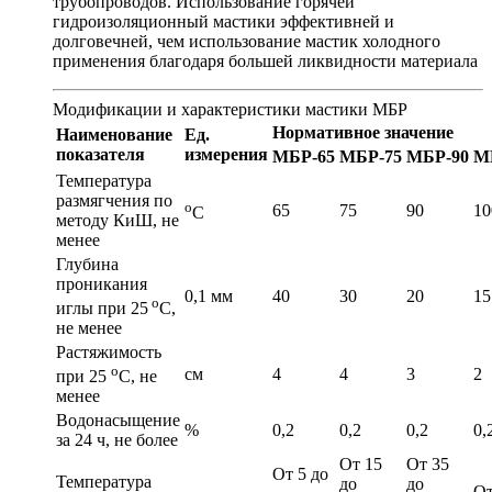
трубопроводов. Использование горячей
гидроизоляционный мастики эффективней и
долговечней, чем использование мастик холодного
применения благодаря большей ликвидности материала
Модификации и характеристики мастики МБР
Нормативное значение
Наименование
Ед.
показателя
измерения
МБР-65
МБР-75
МБР-90
М
Температура
размягчения по
о
65
75
90
10
С
методу КиШ, не
менее
Глубина
проникания
0,1 мм
40
30
20
15
о
иглы при 25
С,
не менее
Растяжимость
о
см
4
4
3
2
при 25
С, не
менее
Водонасыщение
%
0,2
0,2
0,2
0,
за 24 ч, не более
От 15
От 35
От 5 до
Температура
до
до
От