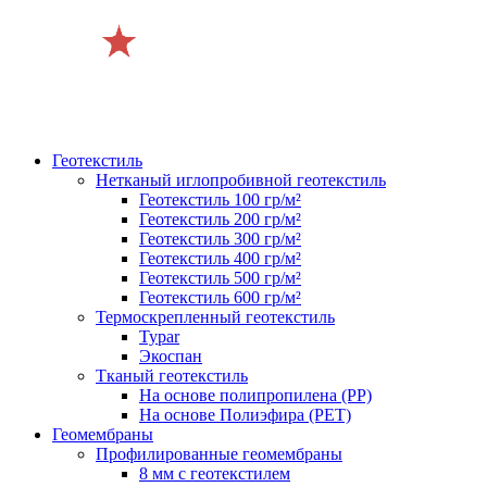
Геотекстиль
Нетканый иглопробивной геотекстиль
Геотекстиль 100 гр/м²
Геотекстиль 200 гр/м²
Геотекстиль 300 гр/м²
Геотекстиль 400 гр/м²
Геотекстиль 500 гр/м²
Геотекстиль 600 гр/м²
Термоскрепленный геотекстиль
Typar
Экоспан
Тканый геотекстиль
На основе полипропилена (PP)
На основе Полиэфира (PET)
Геомембраны
Профилированные геомембраны
8 мм с геотекстилем