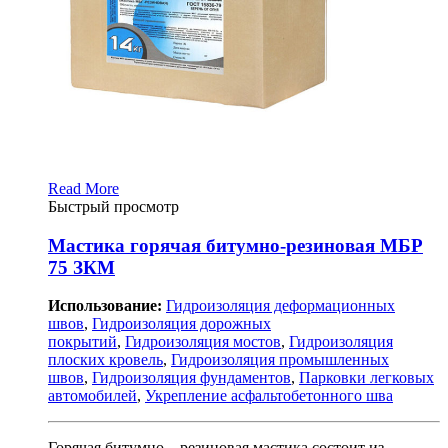
Read More
Быстрый просмотр
Мастика горячая битумно-резиновая МБР
75 ЗКМ
Использование:
Гидроизоляция деформационных
швов
,
Гидроизоляция дорожных
покрытий
,
Гидроизоляция мостов
,
Гидроизоляция
плоских кровель
,
Гидроизоляция промышленных
швов
,
Гидроизоляция фундаментов
,
Парковки легковых
автомобилей
,
Укрепление асфальтобетонного шва
Горячая битумно – резиновая мастика состоит из